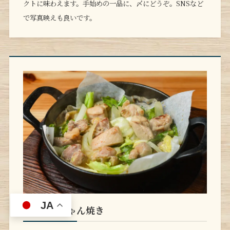
クトに味わえます。手始めの一品に、〆にどうぞ。SNSなど
で写真映えも良いです。
JA
飛騨 鶏ちゃん焼き